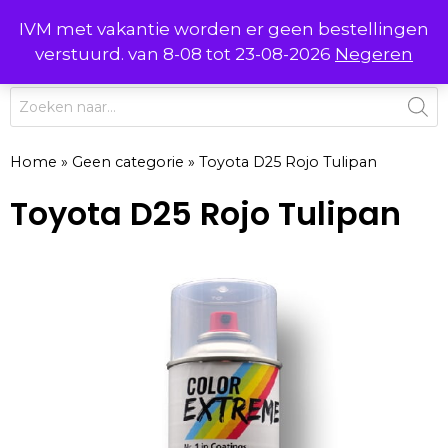
Ga
IVM met vakantie worden er geen bestellingen
0
naar
MENU
verstuurd. van 8-08 tot 23-08-2026
Negeren
de
inhoud
Producten
zoeken
Home
»
Geen categorie
»
Toyota D25 Rojo Tulipan
Toyota D25 Rojo Tulipan