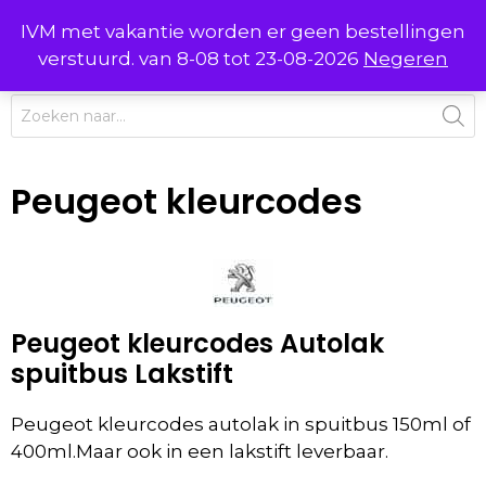
Ga
IVM met vakantie worden er geen bestellingen
0
naar
MENU
verstuurd. van 8-08 tot 23-08-2026
Negeren
de
inhoud
Producten
zoeken
Peugeot kleurcodes
Peugeot kleurcodes Autolak
spuitbus Lakstift
Peugeot kleurcodes autolak in spuitbus 150ml of
400ml.Maar ook in een lakstift leverbaar.