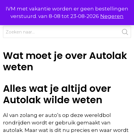
Ga
IVM met vakantie worden er geen bestellingen
0
naar
MENU
verstuurd. van 8-08 tot 23-08-2026
Negeren
de
inhoud
Producten
zoeken
Wat moet je over Autolak
weten
Alles wat je altijd over
Autolak wilde weten
Al van zolang er auto’s op deze wereldbol
rondrijden wordt er gebruik gemaakt van
autolak. Maar wat is dit nu precies en waar wordt