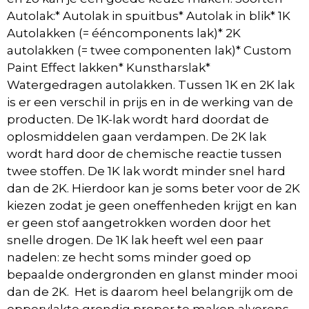
Autolak:* Autolak in spuitbus* Autolak in blik* 1K
Autolakken (= ééncomponents lak)* 2K
autolakken (= twee componenten lak)* Custom
Paint Effect lakken* Kunstharslak*
Watergedragen autolakken. Tussen 1K en 2K lak
is er een verschil in prijs en in de werking van de
producten. De 1K-lak wordt hard doordat de
oplosmiddelen gaan verdampen. De 2K lak
wordt hard door de chemische reactie tussen
twee stoffen. De 1K lak wordt minder snel hard
dan de 2K. Hierdoor kan je soms beter voor de 2K
kiezen zodat je geen oneffenheden krijgt en kan
er geen stof aangetrokken worden door het
snelle drogen. De 1K lak heeft wel een paar
nadelen: ze hecht soms minder goed op
bepaalde ondergronden en glanst minder mooi
dan de 2K. Het is daarom heel belangrijk om de
oppervlakte grondig proper te maken alvorens