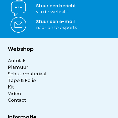
Stuur een bericht
via de website
Stuur een e-mail
naar onze experts
Webshop
Autolak
Plamuur
Schuurmateriaal
Tape & Folie
Kit
Video
Contact
Informatie