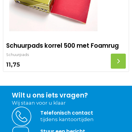
Schuurpads korrel 500 met Foamrug
Schuurpads
11,75
Wilt u ons iets vragen?
Wij staan voor u klaar
Telefonisch contact
tijdens kantoortijden
Stuur een bericht