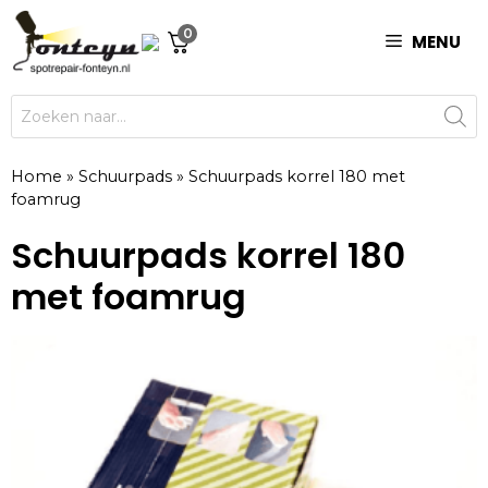
Ga
0
naar
MENU
de
inhoud
Producten
zoeken
Home
»
Schuurpads
»
Schuurpads korrel 180 met
foamrug
Schuurpads korrel 180
met foamrug