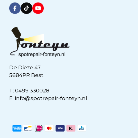
De Dieze 47
5684PR Best
T:
0499 330028
E:
info@spotrepair-fonteyn.nl