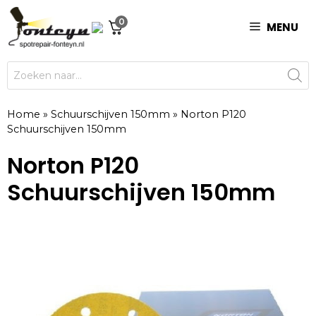
Ga
0
naar
MENU
de
inhoud
Producten
zoeken
Home
»
Schuurschijven 150mm
»
Norton P120
Schuurschijven 150mm
Norton P120
Schuurschijven 150mm