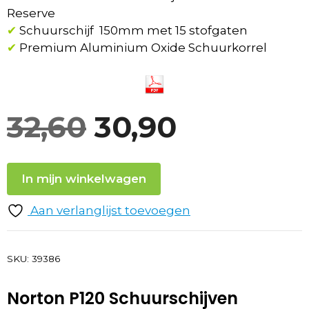
Reserve
✔
Schuurschijf 150mm met 15 stofgaten
✔
Premium Aluminium Oxide Schuurkorrel
Oorspronkelij
Huidige
32,60
30,90
prijs
prijs
In mijn winkelwagen
was:
is:
Aan verlanglijst toevoegen
32,60.
30,90.
SKU:
39386
Norton P120 Schuurschijven