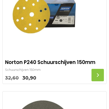
Norton P240 Schuurschijven 150mm
Schuurschijven 150mm
Oorspronkelijke
Huidige
32,60
30,90
prijs
prijs
was:
is:
32,60.
30,90.