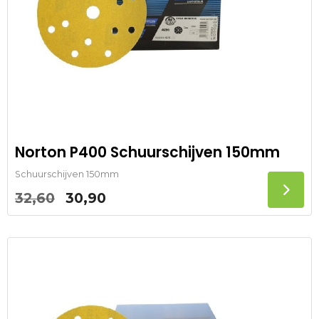
Norton P400 Schuurschijven 150mm
Schuurschijven 150mm
Oorspronkelijke
Huidige
32,60
30,90
prijs
prijs
was:
is:
32,60.
30,90.