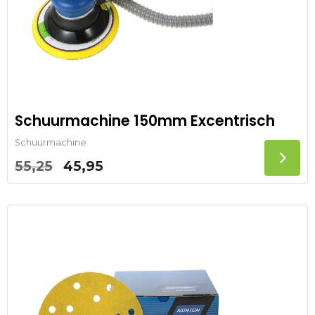
Schuurmachine 150mm Excentrisch
Schuurmachine
Oorspronkelijke
Huidige
55,25
45,95
prijs
prijs
was:
is:
55,25.
45,95.