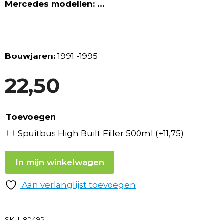
Mercedes modellen: …
Bouwjaren:
1991 -1995
22,50
Toevoegen
Spuitbus High Built Filler 500ml
(+
11,75
)
In mijn winkelwagen
Aan verlanglijst toevoegen
SKU:
80495