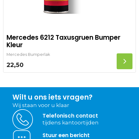
Mercedes 6212 Taxusgruen Bumper
Kleur
Mercedes Bumperlak
22,50
Wilt u ons iets vragen?
Wij staan voor u klaar
Telefonisch contact
tijdens kantoortijden
Stuur een bericht