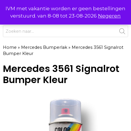
Ga
IVM met vakantie worden er geen bestellingen
0
naar
MENU
verstuurd. van 8-08 tot 23-08-2026
Negeren
de
inhoud
Producten
zoeken
Home
»
Mercedes Bumperlak
»
Mercedes 3561 Signalrot
Bumper Kleur
Mercedes 3561 Signalrot
Bumper Kleur