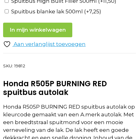
Spuitbus High Built Filler 500ml
(+
11,50
)
Spuitbus blanke lak 500ml
(+
7,25
)
In mijn winkelwagen
Aan verlanglijst toevoegen
SKU:
19812
Honda R505P BURNING RED
spuitbus autolak
Honda R505P BURNING RED spuitbus autolak op
kleurcode gemaakt van een A.merk autolak. Met
een breedtstraal spuitmond voor een mooie
verneveling van de lak. De lak heeft een goede
dekkracht en een snelle droging. Inhoud van de