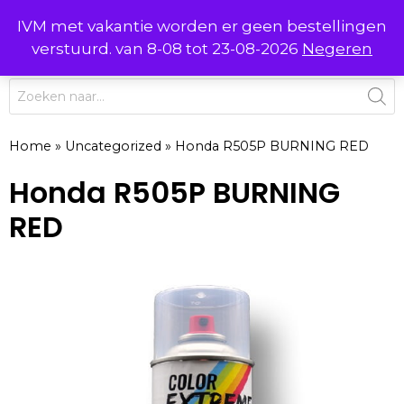
Ga
IVM met vakantie worden er geen bestellingen
0
naar
MENU
verstuurd. van 8-08 tot 23-08-2026
Negeren
de
inhoud
Producten
zoeken
Home
»
Uncategorized
»
Honda R505P BURNING RED
Honda R505P BURNING
RED