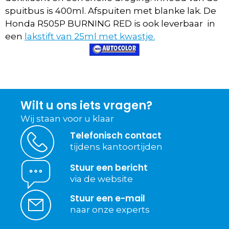
spuitbus is 400ml. Afspuiten met blanke lak. De
Honda R505P BURNING RED is ook leverbaar in
een
lakstift van 25ml met kwastje.
Wilt u ons iets vragen?
Wij staan voor u klaar
Telefonisch contact
tijdens kantoortijden
Stuur een bericht
via de website
Stuur een e-mail
naar onze experts