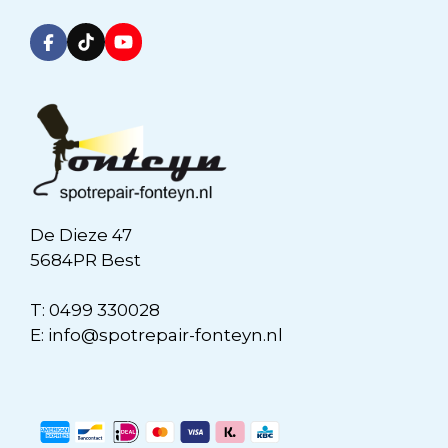
De Dieze 47
5684PR Best
T:
0499 330028
E:
info@spotrepair-fonteyn.nl