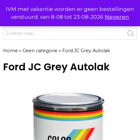
Ga
IVM met vakantie worden er geen bestellingen
0
naar
MENU
verstuurd. van 8-08 tot 23-08-2026
Negeren
de
inhoud
Producten
zoeken
Home
»
Geen categorie
»
Ford JC Grey Autolak
Ford JC Grey Autolak