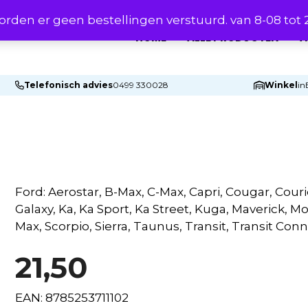
rden er geen bestellingen verstuurd. van 8-08 tot
HOME
ALLE PRODUCTEN
A
Telefonisch advies
0499 330028
Winkel
in
Ford: Aerostar, B-Max, C-Max, Capri, Cougar, Courie
Galaxy, Ka, Ka Sport, Ka Street, Kuga, Maverick, 
Max, Scorpio, Sierra, Taunus, Transit, Transit Con
21,50
EAN: 8785253711102