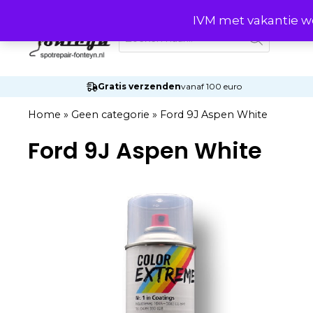
Ga
IVM met vakantie wo
naar
Producten
zoeken
de
inhoud
Gratis verzenden
vanaf 100 euro
Home
»
Geen categorie
»
Ford 9J Aspen White
Ford 9J Aspen White