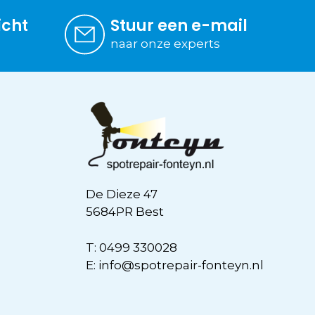
icht
Stuur een e-mail
naar onze experts
De Dieze 47
5684PR Best
T:
0499 330028
E:
info@spotrepair-fonteyn.nl