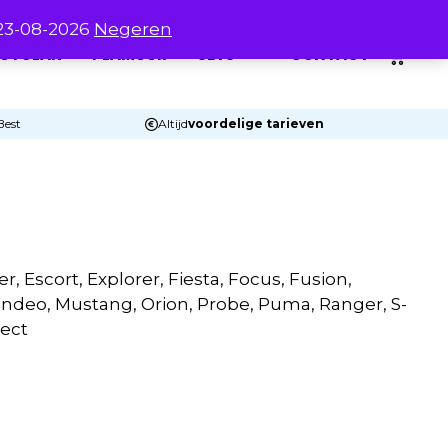
 23-08-2026
Negeren
0
UTOLAK
PLAMUUR
SETS
CONTACT
Best
Altijd
voordelige tarieven
r, Escort, Explorer, Fiesta, Focus, Fusion,
Mondeo, Mustang, Orion, Probe, Puma, Ranger, S-
nect