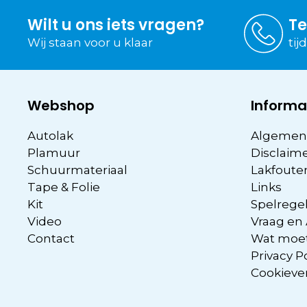
Wilt u ons iets vragen?
Te
Wij staan voor u klaar
tij
Webshop
Informa
Autolak
Algemen
Plamuur
Disclaim
Schuurmateriaal
Lakfoute
Tape & Folie
Links
Kit
Spelregel
Video
Vraag en
Contact
Wat moet
Privacy P
Cookieve