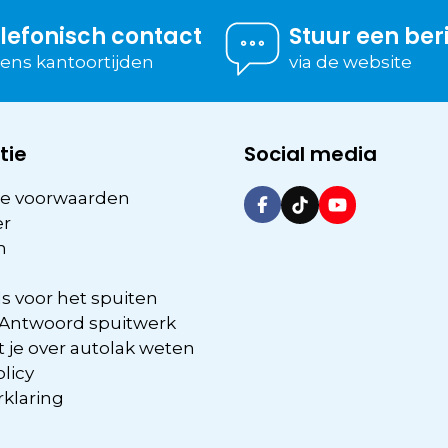
lefonisch contact
Stuur een ber
dens kantoortijden
via de website
tie
Social media
e voorwaarden
er
n
s voor het spuiten
 Antwoord spuitwerk
 je over autolak weten
olicy
rklaring