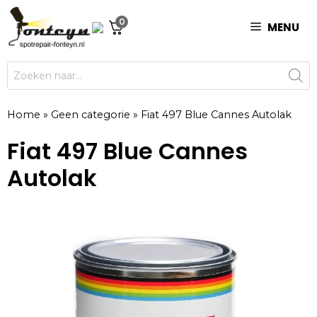
Ga
0
naar
MENU
de
inhoud
Producten
zoeken
Home
»
Geen categorie
»
Fiat 497 Blue Cannes Autolak
Fiat 497 Blue Cannes
Autolak