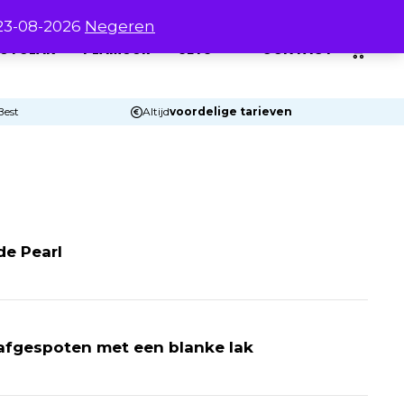
 23-08-2026
Negeren
0
UTOLAK
PLAMUUR
SETS
CONTACT
Best
Altijd
voordelige tarieven
de Pearl
 afgespoten met een blanke lak