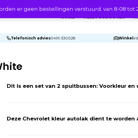
rden er geen bestellingen verstuurd. van 8-08 tot
HOME
ALLE PRODUCTEN
A
Telefonisch advies
0499 330028
Winkel
in
White
Dit is een set van 2 spuitbussen: Voorkleur en 
Deze Chevrolet kleur autolak dient te worden