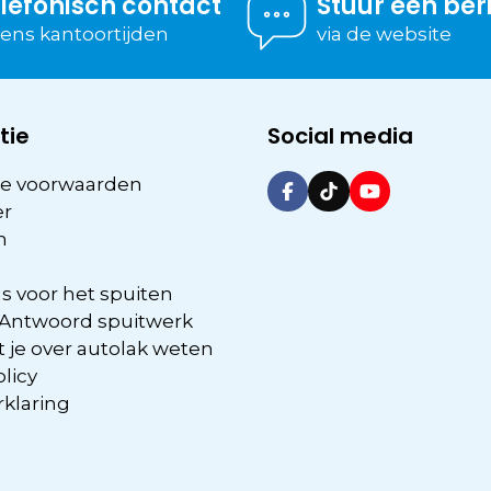
lefonisch contact
Stuur een ber
dens kantoortijden
via de website
tie
Social media
e voorwaarden
er
n
s voor het spuiten
 Antwoord spuitwerk
 je over autolak weten
olicy
rklaring