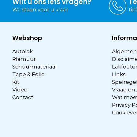
Wilt u ons iets vragen?
Te
Wij staan voor u klaar
tij
Webshop
Informa
Autolak
Algemen
Plamuur
Disclaim
Schuurmateriaal
Lakfoute
Tape & Folie
Links
Kit
Spelregel
Video
Vraag en
Contact
Wat moet
Privacy P
Cookieve