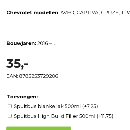
Chevrolet modellen
: AVEO, CAPTIVA, CRUZE, TR
Bouwjaren:
2016 – …
35,-
EAN: 8785253729206
Toevoegen:
Spuitbus blanke lak 500ml
(+
7,25
)
Spuitbus High Build Filler 500ml
(+
11,75
)