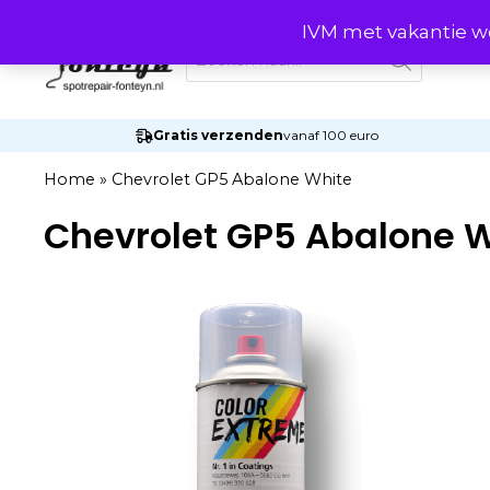
Ga
IVM met vakantie wo
naar
Producten
zoeken
de
inhoud
Gratis verzenden
vanaf 100 euro
Home
»
Chevrolet GP5 Abalone White
Chevrolet GP5 Abalone 