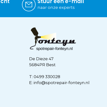
icht
Stuur een e-mail
naar onze experts
De Dieze 47
5684PR Best
T:
0499 330028
E:
info@spotrepair-fonteyn.nl