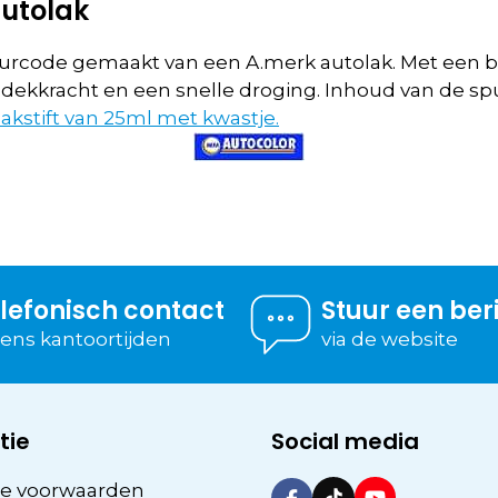
utolak
urcode gemaakt van een A.merk autolak. Met een b
 dekkracht en een snelle droging. Inhoud van de spu
lakstift van 25ml met kwastje.
lefonisch contact
Stuur een ber
dens kantoortijden
via de website
tie
Social media
e voorwaarden