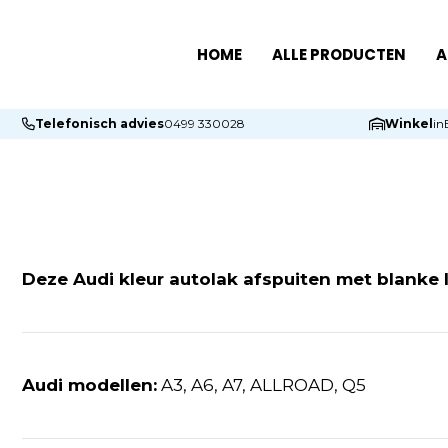
HOME
ALLE PRODUCTEN
A
Telefonisch advies
0499 330028
Winkel
in
Deze Audi kleur autolak afspuiten met blanke 
Audi modellen:
A3, A6, A7, ALLROAD, Q5