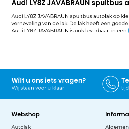
Audi LY8Z JAVABRAUN spuitbus a
Audi LY8Z JAVABRAUN spuitbus autolak op kle
verneveling van de lak. De lak heeft een goede
Audi LY8Z JAVABRAUN is ook leverbaar in een
Wilt u ons iets vragen?
Te
Wij staan voor u klaar
tij
Webshop
Informa
Autolak
Algemen