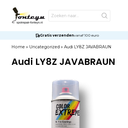
Ga
naar
Producten
zoeken
de
inhoud
Gratis verzenden
vanaf 100 euro
Home
»
Uncategorized
»
Audi LY8Z JAVABRAUN
Audi LY8Z JAVABRAUN