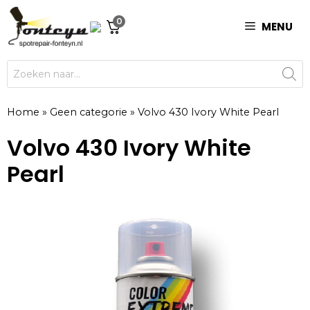
Ga
0
naar
MENU
de
inhoud
Producten
zoeken
Home
»
Geen categorie
»
Volvo 430 Ivory White Pearl
Volvo 430 Ivory White
Pearl