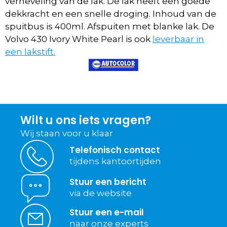
verneveling van de lak. De lak heeft een goede
dekkracht en een snelle droging. Inhoud van de
spuitbus is 400ml. Afspuiten met blanke lak. De
Volvo 430 Ivory White Pearl is ook
leverbaar in
een lakstift.
Wilt u ons iets vragen?
Wij staan voor u klaar
Telefonisch contact
tijdens kantoortijden
Stuur een bericht
via de website
Stuur een e-mail
naar onze experts