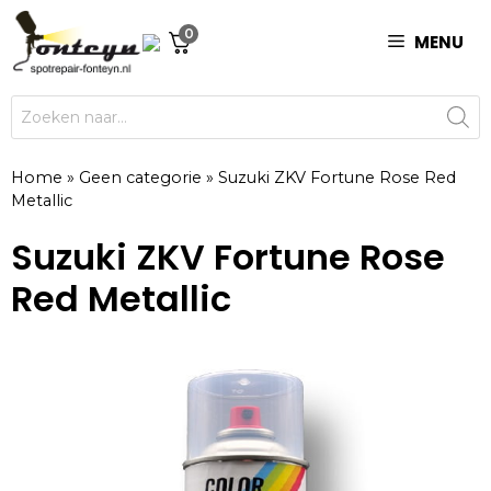
Ga
0
naar
MENU
de
inhoud
Producten
zoeken
Home
»
Geen categorie
»
Suzuki ZKV Fortune Rose Red
Metallic
Suzuki ZKV Fortune Rose
Red Metallic