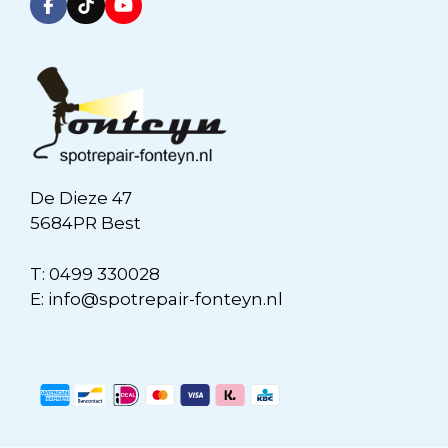
De Dieze 47
5684PR Best
T:
0499 330028
E:
info@spotrepair-fonteyn.nl