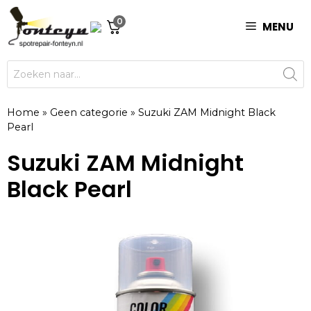
Ga
0
naar
MENU
de
inhoud
Producten
zoeken
Home
»
Geen categorie
»
Suzuki ZAM Midnight Black
Pearl
Suzuki ZAM Midnight
Black Pearl