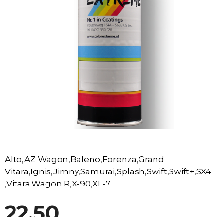
Alto,
AZ Wagon
,
Baleno
,
Forenza
,
Grand
Vitara
,
Ignis
,
Jimny
,
Samurai
,
Splash
,
Swift
,
Swift+
,
SX4
,
Vitara
,
Wagon R
,
X-90
,
XL-7
.
22,50