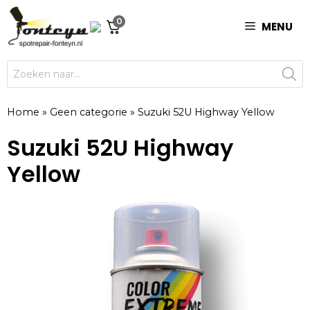
Ga
0
naar
MENU
de
inhoud
Producten
zoeken
Home
»
Geen categorie
»
Suzuki 52U Highway Yellow
Suzuki 52U Highway
Yellow