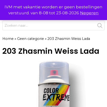
Ga
IVM met vakantie worden er geen bestellingen
0
naar
MENU
verstuurd. van 8-08 tot 23-08-2026
Negeren
de
inhoud
Producten
zoeken
Home
»
Geen categorie
»
203 Zhasmin Weiss Lada
203 Zhasmin Weiss Lada