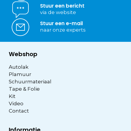
Stuur een bericht
via de website
Stuur een e-mail
naar onze experts
Webshop
Autolak
Plamuur
Schuurmateriaal
Tape & Folie
Kit
Video
Contact
Informatie