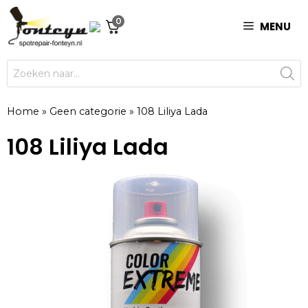
Ga
0
naar
MENU
de
inhoud
Producten
zoeken
Home
»
Geen categorie
»
108 Liliya Lada
108 Liliya Lada