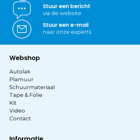
Stuur een bericht
via de website
Stuur een e-mail
naar onze experts
Webshop
Autolak
Plamuur
Schuurmateriaal
Tape & Folie
Kit
Video
Contact
Informatie