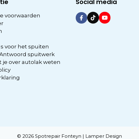
tie
Social media
e voorwaarden
er
n
s voor het spuiten
 Antwoord spuitwerk
 je over autolak weten
olicy
rklaring
© 2026 Spotrepair Fonteyn |
Lamper Design