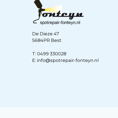
De Dieze 47
5684PR Best
T:
0499 330028
E:
info@spotrepair-fonteyn.nl