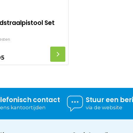
dstraalpistool Set
esten
95
lefonisch contact
Stuur een ber
dens kantoortijden
via de website