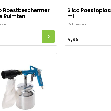
co Roestbeschermer
Silco Roestoplos
le Ruimten
ml
esten
Ontroesten
5
4,95