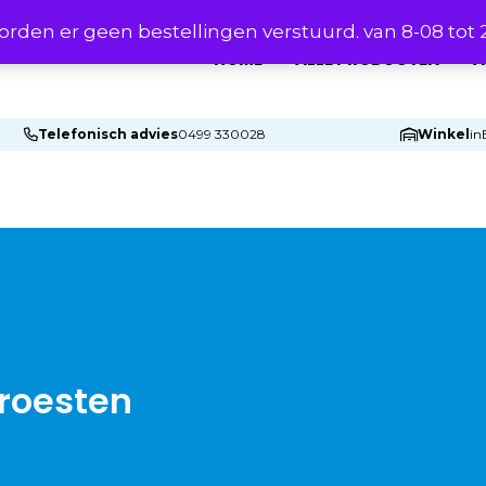
rden er geen bestellingen verstuurd. van 8-08 tot
HOME
ALLE PRODUCTEN
A
Telefonisch advies
0499 330028
Winkel
in
roesten