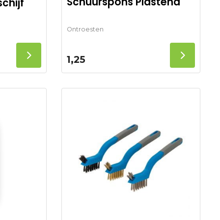
Schuurspons Plastena
chijf
Ontroesten
1,25