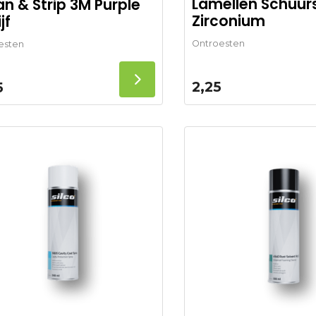
Lamellen Schuurs
an & Strip 3M Purple
Zirconium
jf
Ontroesten
esten
2,25
5