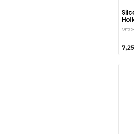
Sil
Hol
Ontro
7,2