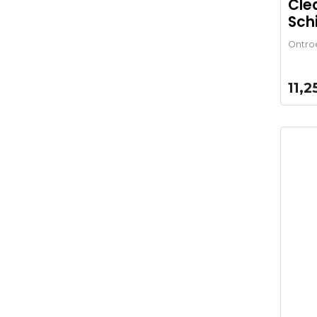
Cle
Schi
Ontro
11,2