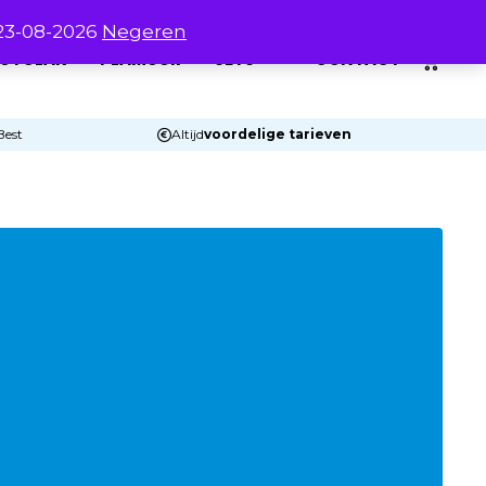
 23-08-2026
Negeren
0
UTOLAK
PLAMUUR
SETS
CONTACT
Best
Altijd
voordelige tarieven