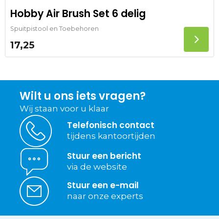
Hobby Air Brush Set 6 delig
Spuitpistool en Toebehoren
17,25
Wilt u ons iets vragen?
Wij staan voor u klaar
Telefonisch contact
tijdens kantoortijden
Stuur een bericht
via de website
Stuur een e-mail
naar onze experts