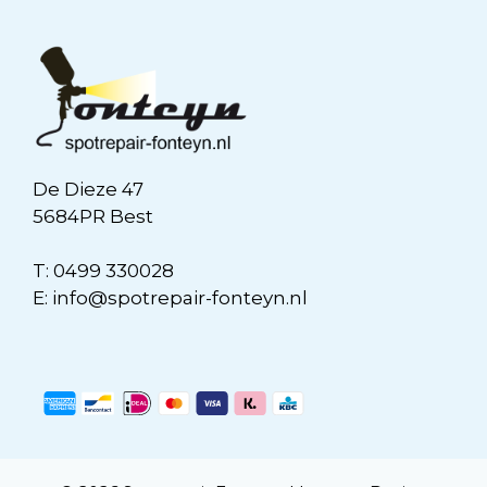
De Dieze 47
5684PR Best
T:
0499 330028
E:
info@spotrepair-fonteyn.nl