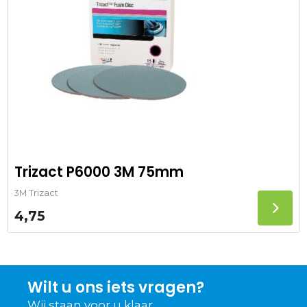
Trizact P6000 3M 75mm
3M Trizact
4,75
Wilt u ons iets vragen?
Wij staan voor u klaar