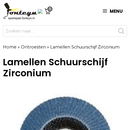
Ga
0
naar
MENU
de
inhoud
Producten
zoeken
Home
»
Ontroesten
»
Lamellen Schuurschijf Zirconium
Lamellen Schuurschijf
Zirconium