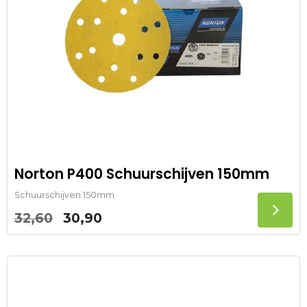
Norton P400 Schuurschijven 150mm
Schuurschijven 150mm
Oorspronkelijke
Huidige
32,60
30,90
prijs
prijs
was:
is:
32,60.
30,90.