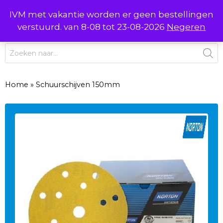
Ga
IVM met vakantie worden er geen bestellingen
0
naar
MENU
verstuurd. van 8-08 tot 23-08-2026
Negeren
de
inhoud
Producten
zoeken
Home
»
Schuurschijven 150mm