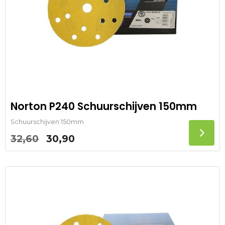
Norton P240 Schuurschijven 150mm
Schuurschijven 150mm
Oorspronkelijke
Huidige
32,60
30,90
prijs
prijs
was:
is:
32,60.
30,90.