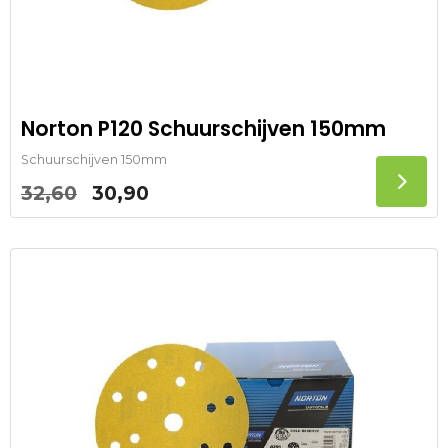
Norton P120 Schuurschijven 150mm
Schuurschijven 150mm
Oorspronkelijke
Huidige
32,60
30,90
prijs
prijs
was:
is:
32,60.
30,90.