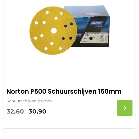
Norton P500 Schuurschijven 150mm
Schuurschijven 150mm
Oorspronkelijke
Huidige
32,60
30,90
prijs
prijs
was:
is:
32,60.
30,90.