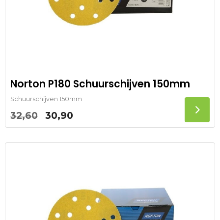
Norton P180 Schuurschijven 150mm
Schuurschijven 150mm
Oorspronkelijke
Huidige
32,60
30,90
prijs
prijs
was:
is:
32,60.
30,90.