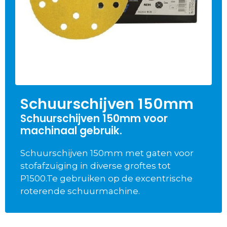
Schuurschijven 150mm
Schuurschijven 150mm voor
machinaal gebruik.
Schuurschijven 150mm met gaten voor
stofafzuiging in diverse groftes tot
P1500.Te gebruiken op de excentrische
roterende schuurmachine.