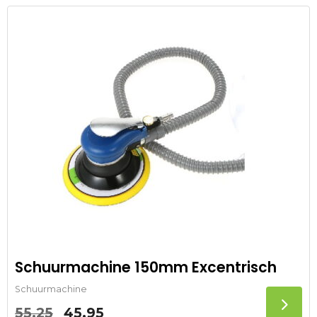
was:
is:
34,90.
33,15.
Schuurmachine 150mm Excentrisch
Schuurmachine
Oorspronkelijke
Huidige
55,25
45,95