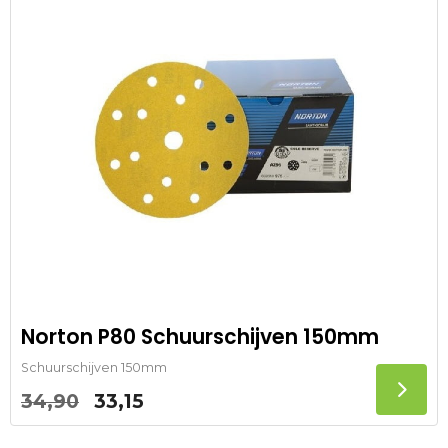
Norton P80 Schuurschijven 150mm
Schuurschijven 150mm
Oorspronkelijke
Huidige
34,90
33,15
prijs
prijs