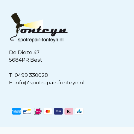
De Dieze 47
5684PR Best
T:
0499 330028
E:
info@spotrepair-fonteyn.nl