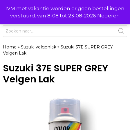
Ga
IVM met vakantie worden er geen bestellingen
0
naar
MENU
verstuurd. van 8-08 tot 23-08-2026
Negeren
de
inhoud
Producten
zoeken
Home
»
Suzuki velgenlak
»
Suzuki 37E SUPER GREY
Velgen Lak
Suzuki 37E SUPER GREY
Velgen Lak