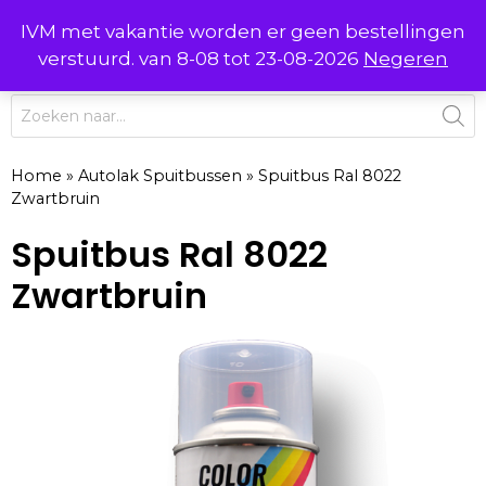
Ga
IVM met vakantie worden er geen bestellingen
0
naar
MENU
verstuurd. van 8-08 tot 23-08-2026
Negeren
de
inhoud
Producten
zoeken
Home
»
Autolak Spuitbussen
»
Spuitbus Ral 8022
Zwartbruin
Spuitbus Ral 8022
Zwartbruin