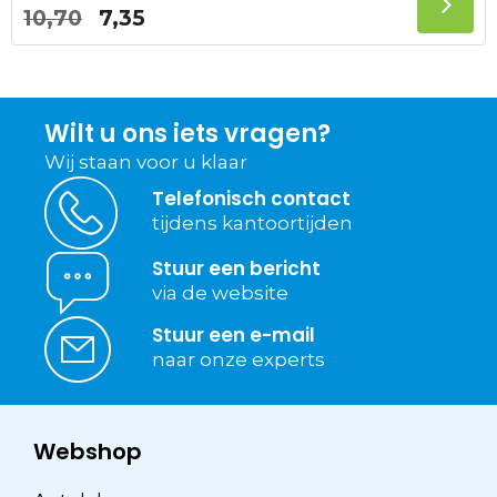
Oorspronkelijke
Huidige
10,70
7,35
prijs
prijs
was:
is:
10,70.
7,35.
Wilt u ons iets vragen?
Wij staan voor u klaar
Telefonisch contact
tijdens kantoortijden
Stuur een bericht
via de website
Stuur een e-mail
naar onze experts
Webshop