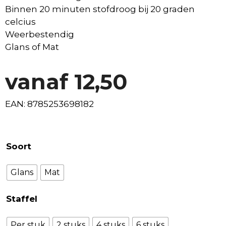
Binnen 20 minuten stofdroog bij 20 graden
celcius
Weerbestendig
Glans of Mat
vanaf
12,50
EAN: 8785253698182
Soort
Glans
Mat
Staffel
Per stuk
2 stuks
4 stuks
6 stuks