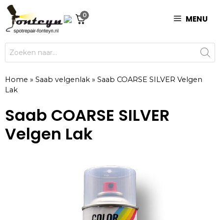
Ga
0
naar
MENU
de
inhoud
Producten
zoeken
Home
»
Saab velgenlak
»
Saab COARSE SILVER Velgen
Lak
Saab COARSE SILVER
Velgen Lak