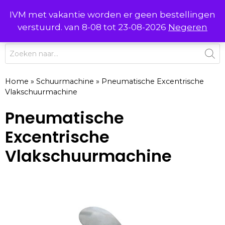
Ga
IVM met vakantie worden er geen bestellingen
0
naar
MENU
verstuurd. van 8-08 tot 23-08-2026
Negeren
de
inhoud
Producten
zoeken
Home
»
Schuurmachine
»
Pneumatische Excentrische
Vlakschuurmachine
Pneumatische
Excentrische
Vlakschuurmachine