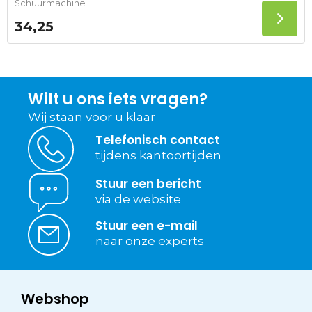
Schuurmachine
34,25
Wilt u ons iets vragen?
Wij staan voor u klaar
Telefonisch contact
tijdens kantoortijden
Stuur een bericht
via de website
Stuur een e-mail
naar onze experts
Webshop