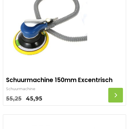
Schuurmachine 150mm Excentrisch
Schuurmachine
Oorspronkelijke
Huidige
55,25
45,95
prijs
prijs
was:
is:
55,25.
45,95.