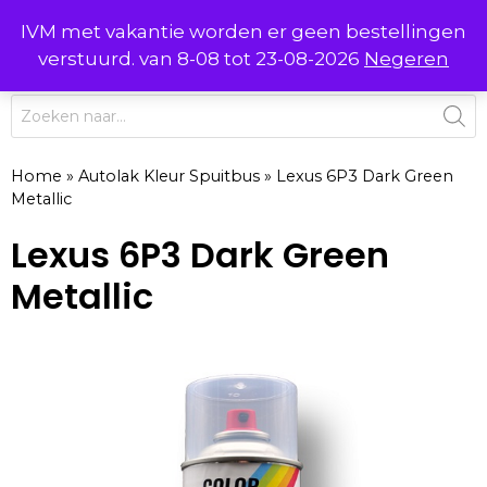
Ga
IVM met vakantie worden er geen bestellingen
0
naar
MENU
verstuurd. van 8-08 tot 23-08-2026
Negeren
de
inhoud
Producten
zoeken
Home
»
Autolak Kleur Spuitbus
»
Lexus 6P3 Dark Green
Metallic
Lexus 6P3 Dark Green
Metallic