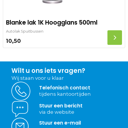
Blanke lak 1K Hoogglans 500ml
Autolak Spuitbussen
10,50
Wilt u ons iets vragen?
Wij staan voor u klaar
Telefonisch contact
tijdens kantoortijden
Stuur een bericht
via de website
Stuur een e-mail