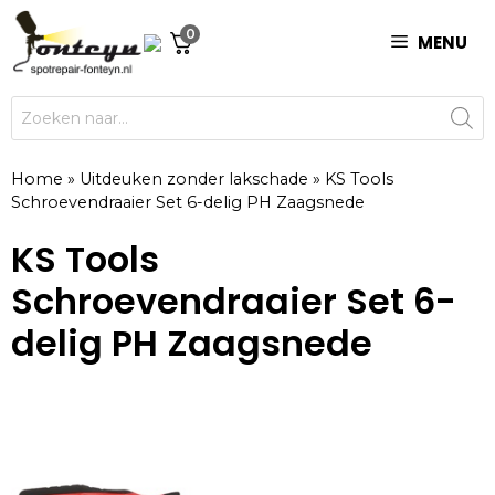
Ga
0
naar
MENU
de
inhoud
Producten
zoeken
Home
»
Uitdeuken zonder lakschade
»
KS Tools
Schroevendraaier Set 6-delig PH Zaagsnede
KS Tools
Schroevendraaier Set 6-
delig PH Zaagsnede