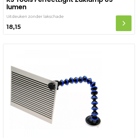
lumen
Uitdeuken zonder lakschade
18,15