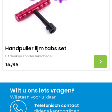
Handpuller lijm tabs set
Uitdeuken zonder lakschade
14,95
Wilt u ons iets vragen?
Wij staan voor u klaar
Telefonisch contact
tijdens kantoortijden