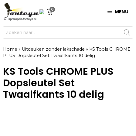
Ga
0
naar
MENU
de
inhoud
Producten
zoeken
Home
»
Uitdeuken zonder lakschade
»
KS Tools CHROME
PLUS Dopsleutel Set Twaalfkants 10 delig
KS Tools CHROME PLUS
Dopsleutel Set
Twaalfkants 10 delig