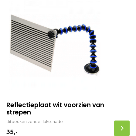
Reflectieplaat wit voorzien van
strepen
Uitdeuken zonder lakschade
35,-