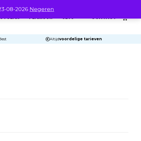
 23-08-2026
Negeren
0
UTOLAK
PLAMUUR
SETS
CONTACT
Best
Altijd
voordelige tarieven