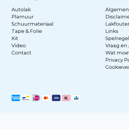
Autolak
Algemen
Plamuur
Disclaim
Schuurmateriaal
Lakfoute
Tape & Folie
Links
Kit
Spelregel
Video
Vraag en
Contact
Wat moet
Privacy P
Cookieve