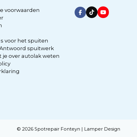
e voorwaarden
er
n
s voor het spuiten
 Antwoord spuitwerk
 je over autolak weten
olicy
rklaring
© 2026 Spotrepair Fonteyn |
Lamper Design