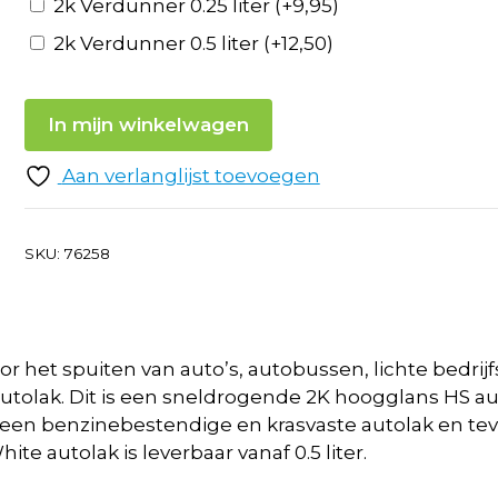
2k Verdunner 0.25 liter
(+
9,95
)
2k Verdunner 0.5 liter
(+
12,50
)
In mijn winkelwagen
Aan verlanglijst toevoegen
SKU:
76258
r het spuiten van auto’s, autobussen, lichte bedri
r autolak. Dit is een sneldrogende 2K hoogglans HS a
s een benzinebestendige en krasvaste autolak en te
e autolak is leverbaar vanaf 0.5 liter.