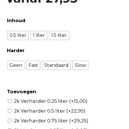
Inhoud
0.5 liter
1 liter
1.5 liter
Harder
Geen
Fast
Standaard
Slow
Toevoegen
2k Verharder 0.25 liter
(+
15,00
)
2k Verharder 0.5 liter
(+
22,95
)
2k Verharder 0.75 liter
(+
29,25
)