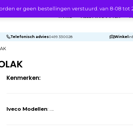
rden er geen bestellingen verstuurd. van 8-08 tot
HOME
ALLE PRODUCTEN
A
Telefonisch advies
0499 330028
Winkel
in
LAK
TOLAK
Kenmerken:
Iveco Modellen
: ….