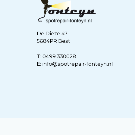
De Dieze 47
5684PR Best
T:
0499 330028
E:
info@spotrepair-fonteyn.nl