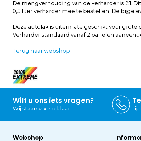
De mengverhouding van de verharder is 2:1. Dit ho
0,5 liter verharder mee te bestellen, De bijg
Deze autolak is uitermate geschikt voor grote 
Verharder standaard vanaf 2 panelen aaneenges
Terug naar webshop
Wilt u ons iets vragen?
Te
Wij staan voor u klaar
tij
Webshop
Informa