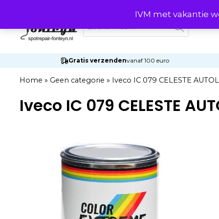
Ga
IVM met vakantie wo
naar
Producten
zoeken
de
inhoud
Gratis verzenden
vanaf 100 euro
Home
»
Geen categorie
»
Iveco IC 079 CELESTE AUTO
Iveco IC 079 CELESTE AU