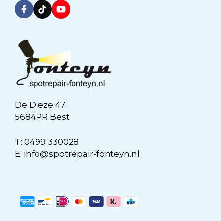
De Dieze 47
5684PR Best
T:
0499 330028
E:
info@spotrepair-fonteyn.nl