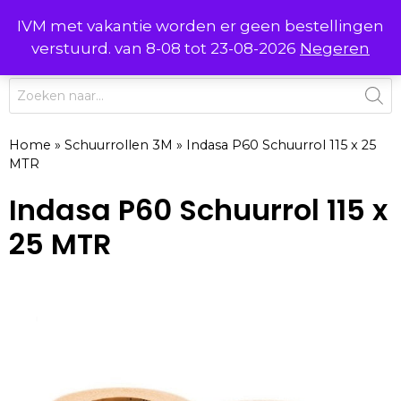
Ga
IVM met vakantie worden er geen bestellingen
0
naar
MENU
verstuurd. van 8-08 tot 23-08-2026
Negeren
de
inhoud
Producten
zoeken
Home
»
Schuurrollen 3M
»
Indasa P60 Schuurrol 115 x 25
MTR
Indasa P60 Schuurrol 115 x
25 MTR