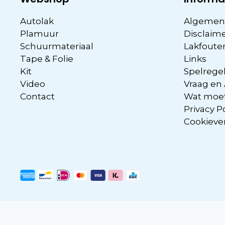
Autolak
Algemen
Plamuur
Disclaim
Schuurmateriaal
Lakfoute
Tape & Folie
Links
Kit
Spelregel
Video
Vraag en
Contact
Wat moet
Privacy P
Cookieve