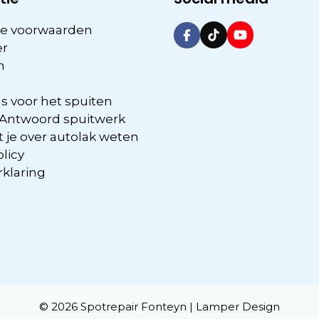
e voorwaarden
er
n
s voor het spuiten
 Antwoord spuitwerk
 je over autolak weten
olicy
rklaring
© 2026 Spotrepair Fonteyn |
Lamper Design