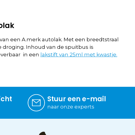
olak
n een A.merk autolak. Met een breedtstraal
 droging. Inhoud van de spuitbus is
everbaar in een
lakstift van 25ml met kwastje.
icht
Stuur een e-mail
naar onze experts