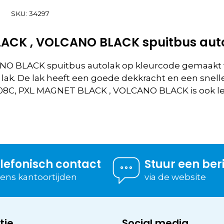
SKU:
34297
LACK , VOLCANO BLACK spuitbus aut
 BLACK spuitbus autolak op kleurcode gemaakt va
ak. De lak heeft een goede dekkracht en een snelle
408C, PXL MAGNET BLACK , VOLCANO BLACK is ook l
lefonisch contact
Stuur een ber
dens kantoortijden
via de website
tie
Social media