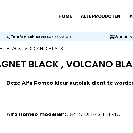
HOME
ALLE PRODUCTEN
A
Telefonisch advies
0499 330028
Winkel
in
NET BLACK , VOLCANO BLACK
AGNET BLACK , VOLCANO BL
Deze Alfa Romeo kleur autolak dient te worde
Alfa Romeo modellen:
.164, GIULIA,S TELVIO