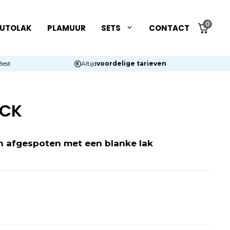
0
UTOLAK
PLAMUUR
SETS
CONTACT
Best
Altijd
voordelige tarieven
ACK
n afgespoten met een blanke lak