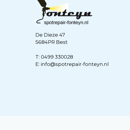
De Dieze 47
5684PR Best
T:
0499 330028
E:
info@spotrepair-fonteyn.nl