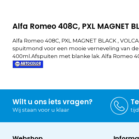
Alfa Romeo 408C, PXL MAGNET B
Alfa Romeo 408C, PXL MAGNET BLACK , VOLCANO
spuitmond voor een mooie verneveling van de l
400ml.Afspuiten met blanke lak. Alfa Romeo 
Wilt u ons iets vragen?
Te
Wij staan voor u klaar
tij
Webshop
Informa