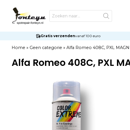
Ga
naar
Producten
zoeken
de
inhoud
Gratis verzenden
vanaf 100 euro
Home
»
Geen categorie
»
Alfa Romeo 408C, PXL MAG
Alfa Romeo 408C, PXL M