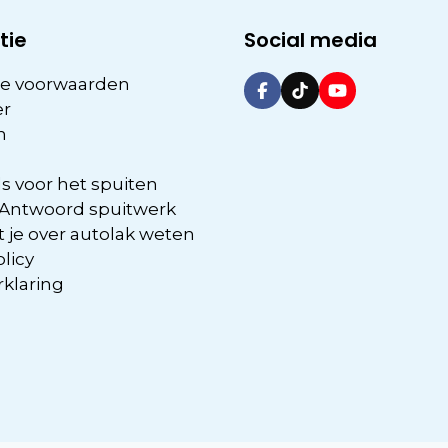
tie
Social media
e voorwaarden
er
n
s voor het spuiten
 Antwoord spuitwerk
 je over autolak weten
olicy
rklaring