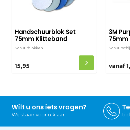
Handschuurblok Set
3M Purp
75mm Klitteband
75mm 
Schuurblokken
Schuursch
15,95
vanaf
1
Wilt u ons iets vragen?
Te
Wij staan voor u klaar
tij