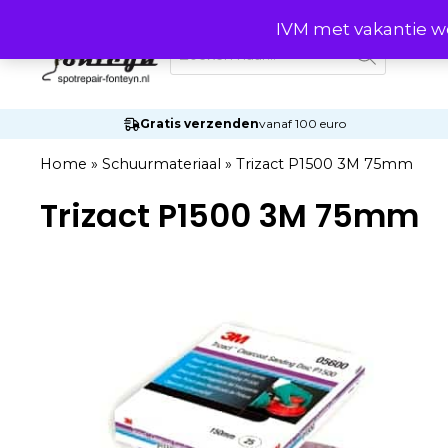
Ga
IVM met vakantie wo
naar
Producten
zoeken
de
inhoud
Gratis verzenden
vanaf 100 euro
Home
»
Schuurmateriaal
»
Trizact P1500 3M 75mm
Trizact P1500 3M 75mm