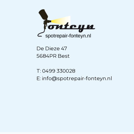
De Dieze 47
5684PR Best
T:
0499 330028
E:
info@spotrepair-fonteyn.nl