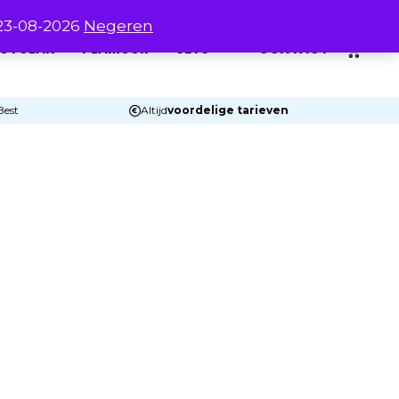
 23-08-2026
Negeren
0
UTOLAK
PLAMUUR
SETS
CONTACT
Best
Altijd
voordelige tarieven