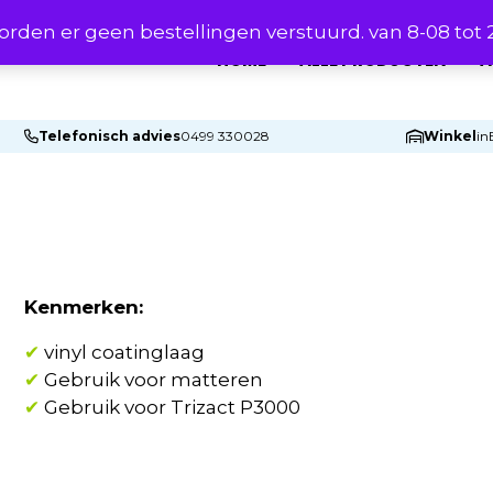
rden er geen bestellingen verstuurd. van 8-08 tot
HOME
ALLE PRODUCTEN
A
Telefonisch advies
0499 330028
Winkel
in
Kenmerken:
✔
vinyl coatinglaag
✔
Gebruik voor matteren
✔
Gebruik voor Trizact P3000