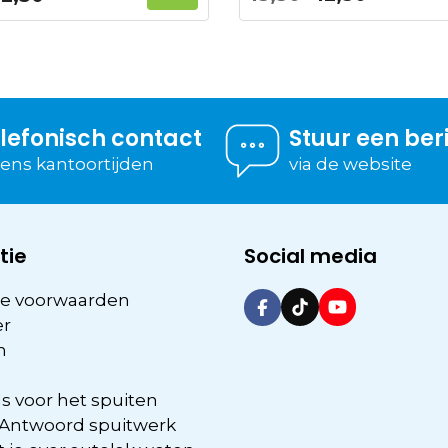
prijs
prijs
prijs
prijs
was:
is:
was:
is:
15,50.
12,50.
15,50.
12,50.
lefonisch contact
Stuur een ber
dens kantoortijden
via de website
tie
Social media
e voorwaarden
er
n
s voor het spuiten
 Antwoord spuitwerk