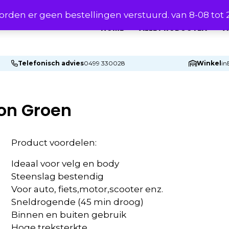
rden er geen bestellingen verstuurd. van 8-08 tot
HOME
ALLE PRODUCTEN
A
Telefonisch advies
0499 330028
Winkel
in
eon Groen
Product voordelen:
Ideaal voor velg
en body
Steenslag bestendig
Voor auto, fiets,motor,scooter enz.
Sneldrogende (45 min droog)
Binnen en buiten gebruik
Hoge treksterkte