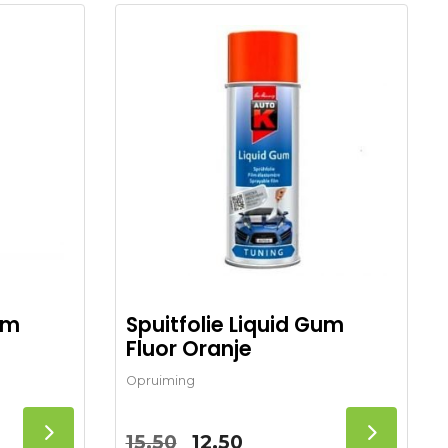
um
Spuitfolie Liquid Gum
Fluor Oranje
Opruiming
jke
Oorspronkelijke
Huidige
15,50
12,50