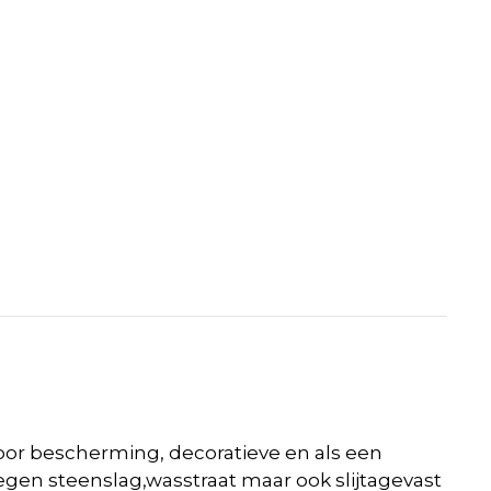
ke
voor bescherming, decoratieve en
als een
gen steenslag,wasstraat maar ook slijtagevast