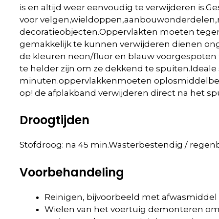
is en altijd weer eenvoudig te verwijderen is.
Ges
voor velgen,wieldoppen,aanbouwonderdelen,m
decoratieobjecten.Oppervlakten moeten tegen
gemakkelijk te kunnen verwijderen dienen ong
de kleuren neon/fluor en blauw voorgespoten t
te helder zijn om ze dekkend te spuiten.
Ideale
minuten.
oppervlakken
moeten oplosmiddelbest
op! de afplakband verwijderen direct na het spu
Droogtijden
Stofdroog: na 45 min.
Wasterbestendig / regenb
Voorbehandeling
Reinigen, bijvoorbeeld met afwasmiddel o
Wielen van het voertuig demonteren om o