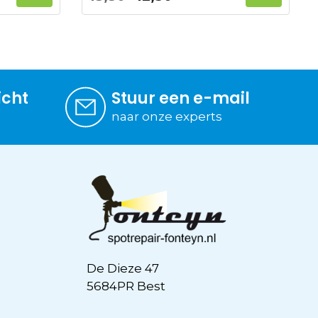
prijs
prijs
was:
is:
15,50.
12,50.
icht
Stuur een e-mail
naar onze experts
De Dieze 47
5684PR Best