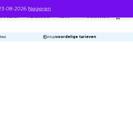
 23-08-2026
Negeren
0
UTOLAK
PLAMUUR
SETS
CONTACT
Best
Altijd
voordelige tarieven