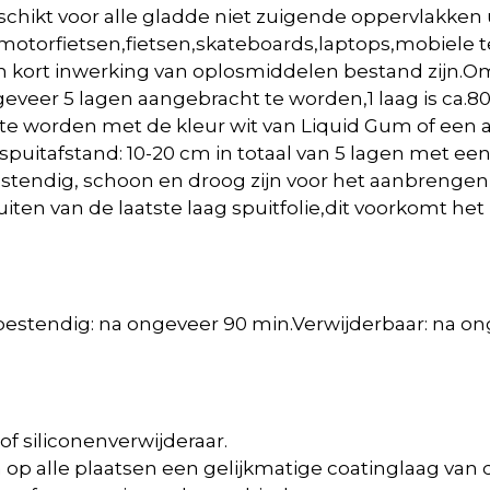
chikt voor alle gladde niet zuigende oppervlakken u
otorfietsen,fietsen,skateboards,laptops,mobiele 
 kort inwerking van oplosmiddelen bestand zijn.O
eveer 5 lagen aangebracht te worden,1 laag is ca.8
e worden met de kleur wit van Liquid Gum of een a
 spuitafstand: 10-20 cm in totaal van 5 lagen met ee
endig, schoon en droog zijn v
oor het aanbrengen 
iten van de laatste laag spuitfolie,dit voorkomt het
estendig: na ongeveer 90 min.
Verwijderbaar: na on
f siliconenverwijderaar.
p alle plaatsen een gelijkmatige coatinglaag van d