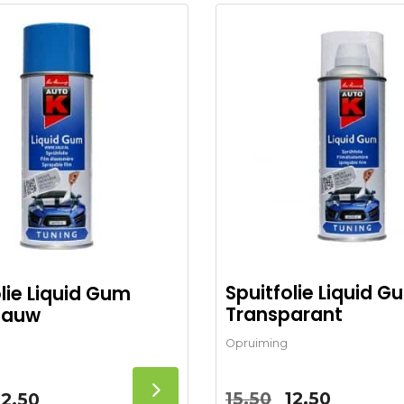
Spuitfolie Liquid G
lie Liquid Gum
Transparant
Blauw
Opruiming
Oorspronkeli
Huidige
Oorspronkelijke
Huidige
15,50
12,50
12,50