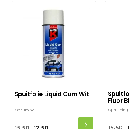
Spuitfo
Spuitfolie Liquid Gum Wit
Fluor 
Opruiming
Opruiming
15,50
Oorspronkelijke
Huidige
15,50
12,50