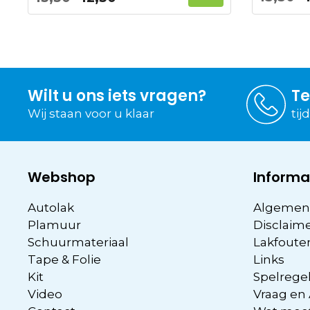
prijs
prijs
was:
is:
15,50.
12,50.
Wilt u ons iets vragen?
Te
Wij staan voor u klaar
tij
Webshop
Informa
Autolak
Algemen
Plamuur
Disclaim
Schuurmateriaal
Lakfoute
Tape & Folie
Links
Kit
Spelregel
Video
Vraag en