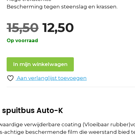
Bescherming tegen steenslag en krassen.
Oorspronkelij
Huidige
15,50
12,50
Op voorraad
prijs
prijs
was:
is:
In mijn winkelwagen
Aan verlanglijst toevoegen
15,50.
12,50.
n spuitbus Auto-K
waardige verwijderbare coating (Vloeibaar rubber)
s-achtige beschermende film die weerstand bied te