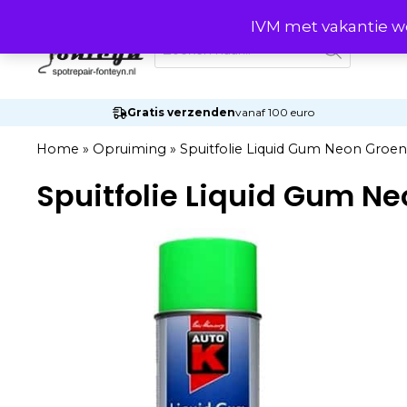
Ga
IVM met vakantie wo
naar
Producten
zoeken
de
inhoud
Gratis verzenden
vanaf 100 euro
Home
»
Opruiming
»
Spuitfolie Liquid Gum Neon Groen
Spuitfolie Liquid Gum N