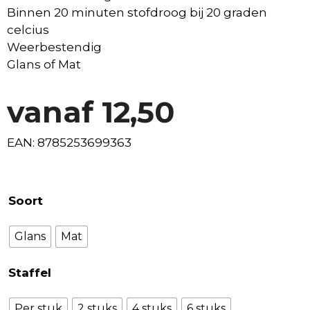
Binnen 20 minuten stofdroog bij 20 graden
celcius
Weerbestendig
Glans of Mat
vanaf
12,50
EAN: 8785253699363
Soort
Glans
Mat
Staffel
Per stuk
2 stuks
4 stuks
6 stuks