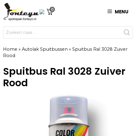
Ga
0
naar
MENU
de
inhoud
Producten
zoeken
Home
»
Autolak Spuitbussen
»
Spuitbus Ral 3028 Zuiver
Rood
Spuitbus Ral 3028 Zuiver
Rood