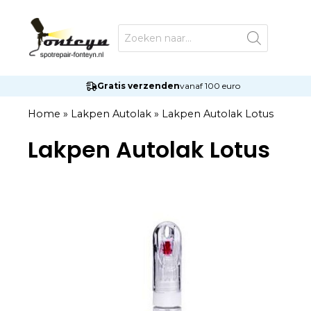
Ga
naar
Producten
zoeken
de
inhoud
Gratis verzenden
vanaf 100 euro
Home
»
Lakpen Autolak
»
Lakpen Autolak Lotus
Lakpen Autolak Lotus