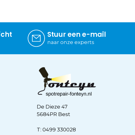
icht
Stuur een e-mail
naar onze experts
De Dieze 47
5684PR Best
T:
0499 330028