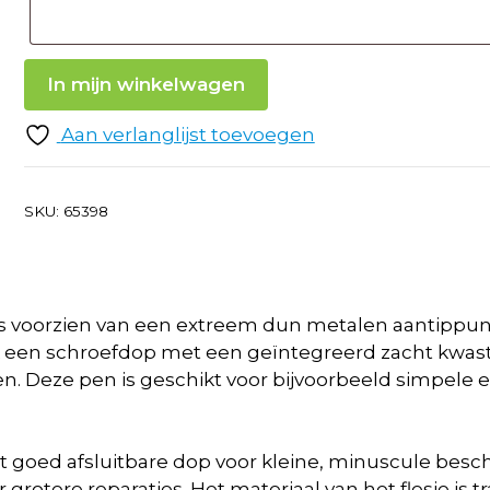
In mijn winkelwagen
Aan verlanglijst toevoegen
SKU:
65398
is voorzien van een extreem dun metalen aantippun
k een schroefdop met een geïntegreerd zacht kwastje
. Deze pen is geschikt voor bijvoorbeeld simpele e
t goed afsluitbare dop voor kleine, minuscule besc
r grotere reparaties. Het materiaal van het flesje is