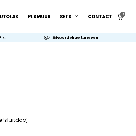
0
UTOLAK
PLAMUUR
SETS
CONTACT
Best
Altijd
voordelige tarieven
afsluitdop)