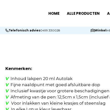
HOME
ALLE PRODUCTEN
A
Telefonisch advies
0499 330028
Winkel
in
Kenmerken:
V
Inhoud lakpen 20 ml Autolak
V
Fijne naaldpunt met goed afsluitbare dop
V
Inclusief kwastje voor grotere beschadigingen
V
Afmeting van de pen: 12,5cm x 1,5cm (inclusief 
V
V
oor inlakken van kleine krasjes of steenslag
V
In elke Lotus kleur leverbaar