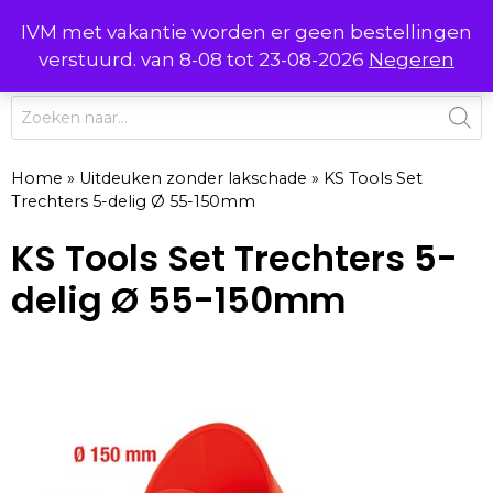
Ga
IVM met vakantie worden er geen bestellingen
0
naar
MENU
verstuurd. van 8-08 tot 23-08-2026
Negeren
de
inhoud
Producten
zoeken
Home
»
Uitdeuken zonder lakschade
»
KS Tools Set
Trechters 5-delig Ø 55-150mm
KS Tools Set Trechters 5-
delig Ø 55-150mm