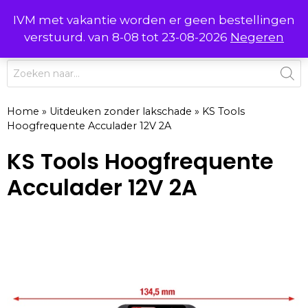
Ga
IVM met vakantie worden er geen bestellingen
0
naar
MENU
verstuurd. van 8-08 tot 23-08-2026
Negeren
de
inhoud
Producten
zoeken
Home
»
Uitdeuken zonder lakschade
»
KS Tools
Hoogfrequente Acculader 12V 2A
KS Tools Hoogfrequente
Acculader 12V 2A