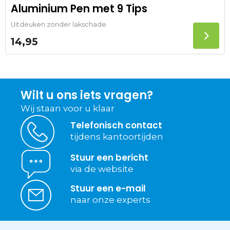
Aluminium Pen met 9 Tips
Uitdeuken zonder lakschade
14,95
Wilt u ons iets vragen?
Wij staan voor u klaar
Telefonisch contact
tijdens kantoortijden
Stuur een bericht
via de website
Stuur een e-mail
naar onze experts