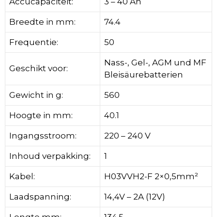
Accucapaciteit:
3 – 40 Ah
Breedte in mm:
74.4
Frequentie:
50
Nass-, Gel-, AGM und MF
Geschikt voor:
Bleisäurebatterien
Gewicht in g:
560
Hoogte in mm:
40.1
Ingangsstroom:
220 – 240 V
Inhoud verpakking:
1
Kabel:
H03VVH2-F 2×0,5mm²
Laadspanning:
14,4V – 2A (12V)
Lengte mm:
134.5