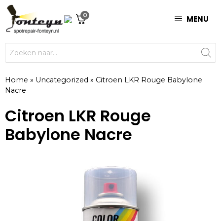
Ga
0
naar
MENU
de
inhoud
Producten
zoeken
Home
»
Uncategorized
»
Citroen LKR Rouge Babylone
Nacre
Citroen LKR Rouge
Babylone Nacre