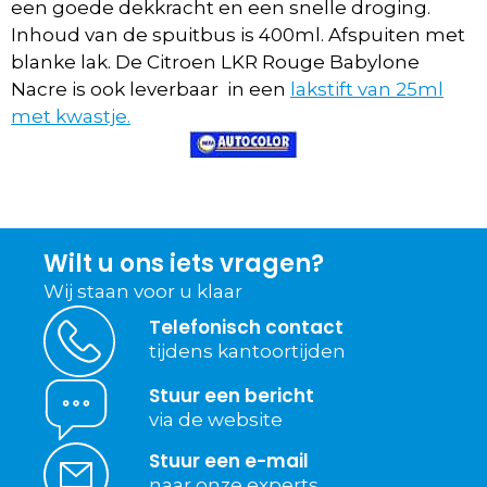
een goede dekkracht en een snelle droging.
Inhoud van de spuitbus is 400ml. Afspuiten met
blanke lak. De Citroen LKR Rouge Babylone
Nacre is ook leverbaar in een
lakstift van 25ml
met kwastje.
Wilt u ons iets vragen?
Wij staan voor u klaar
Telefonisch contact
tijdens kantoortijden
Stuur een bericht
via de website
Stuur een e-mail
naar onze experts