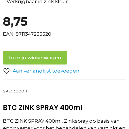
– Verkrijgbaar in zink kleur
8,75
EAN: 8711347235520
In mijn winkelwagen
Aan verlanglijst toevoegen
SKU:
3000111
BTC ZINK SPRAY 400ml
BTC ZINK SPRAY 400ml. Zinkspray op basis van
epoxy-ester voor het behandelen van verzinkt en