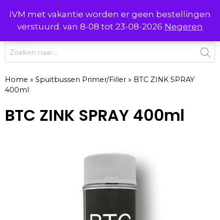
Ga
IVM met vakantie worden er geen bestellingen
0
naar
MENU
verstuurd. van 8-08 tot 23-08-2026
Negeren
de
inhoud
Producten
zoeken
Home
»
Spuitbussen Primer/Filler
»
BTC ZINK SPRAY
400ml
BTC ZINK SPRAY 400ml