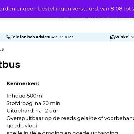
rden er geen bestellingen verstuurd. van 8-08 tot
HOME
ALLE PRODUCTEN
A
Telefonisch advies
0499 330028
Winkel
in
us
tbus
Kenmerken:
Inhoud 500ml
Stofdroog: na 20 min.
Uitgehard: na 12 uur
Overspuitbaar op de reeds gelakte of voorbehan
goede vloei
snelle initiële droging en goede uitharding