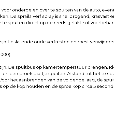
l voor onderdelen over te spuiten van de auto, evena
ken. De s
praila verf spray is snel drogend, krasvas
 te spuiten
direct op de reeds gelakte of voorbeh
ijn. Loslatende oude verfresten en roest verwijde
1000).
zijn. De spuitbus op kamertemperatuur brengen. Ide
 een proefstaaltje spuiten. Afstand tot het te spui
Voor het aanbrengen van de volgende laag, de spu
us op de kop houden en de sproeikop circa 5 secon