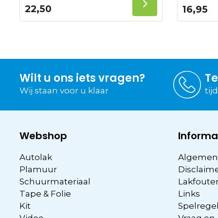
22,50
16,95
Wilt u ons iets vragen?
Te
Wij staan voor u klaar
tij
Webshop
Informa
Autolak
Algemen
Plamuur
Disclaim
Schuurmateriaal
Lakfoute
Tape & Folie
Links
Kit
Spelregel
Video
Vraag en