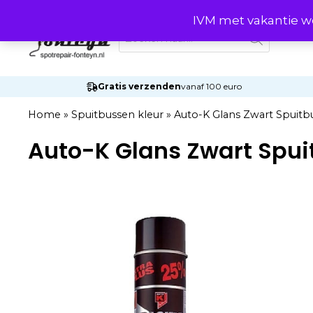
Ga
IVM met vakantie wo
naar
Producten
zoeken
de
inhoud
Gratis verzenden
vanaf 100 euro
Home
»
Spuitbussen kleur
»
Auto-K Glans Zwart Spuitb
Auto-K Glans Zwart Spui