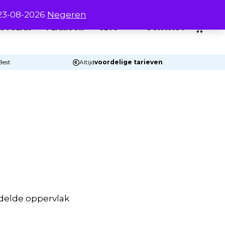
 23-08-2026
Negeren
0
UTOLAK
PLAMUUR
SETS
CONTACT
Best
Altijd
voordelige tarieven
delde oppervlak