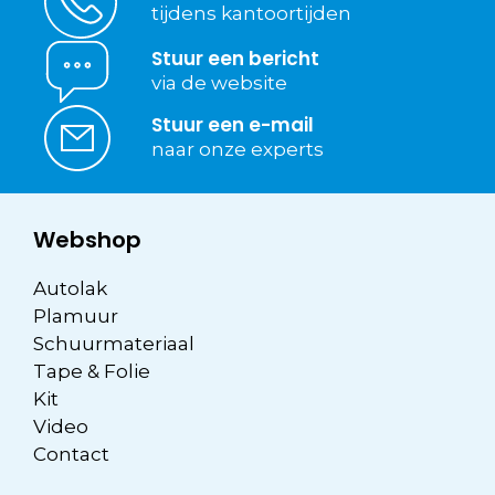
tijdens kantoortijden
Stuur een bericht
via de website
Stuur een e-mail
naar onze experts
Webshop
Autolak
Plamuur
Schuurmateriaal
Tape & Folie
Kit
Video
Contact