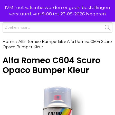
Ga
IVM met vakantie worden er geen bestellingen
0
naar
MENU
verstuurd. van 8-08 tot 23-08-2026
Negeren
de
inhoud
Producten
zoeken
Home
»
Alfa Romeo Bumperlak
»
Alfa Romeo C604 Scuro
Opaco Bumper Kleur
Alfa Romeo C604 Scuro
Opaco Bumper Kleur