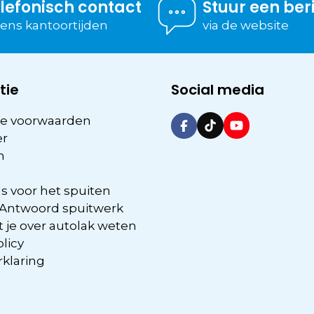
lefonisch contact
Stuur een ber
dens kantoortijden
via de website
tie
Social media
e voorwaarden
er
n
s voor het spuiten
 Antwoord spuitwerk
 je over autolak weten
olicy
rklaring