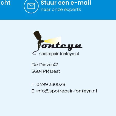
icht
Stuur een e-mail
naar onze experts
De Dieze 47
5684PR Best
T:
0499 330028
E:
info@spotrepair-fonteyn.nl