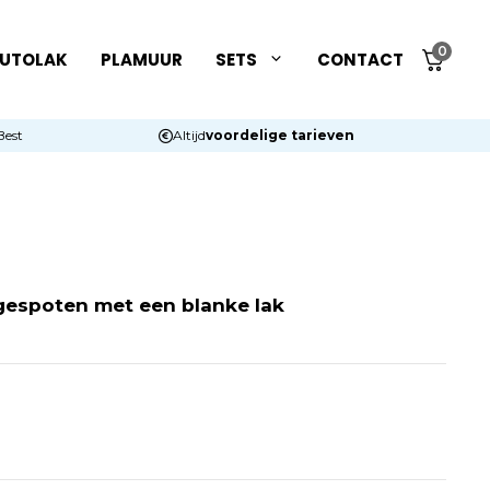
0
UTOLAK
PLAMUUR
SETS
CONTACT
Best
Altijd
voordelige tarieven
gespoten met een blanke lak