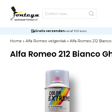
Ga
naar
Producten
zoeken
de
inhoud
Gratis verzenden
vanaf 100 euro
Home
»
Alfa Romeo velgenlak
»
Alfa Romeo 212 Bianco
Alfa Romeo 212 Bianco G