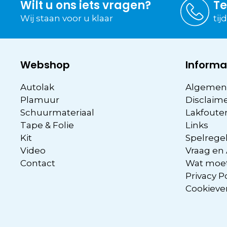
Wilt u ons iets vragen?
Te
Wij staan voor u klaar
tij
Webshop
Informa
Autolak
Algemen
Plamuur
Disclaim
Schuurmateriaal
Lakfoute
Tape & Folie
Links
Kit
Spelregel
Video
Vraag en
Contact
Wat moet
Privacy P
Cookieve