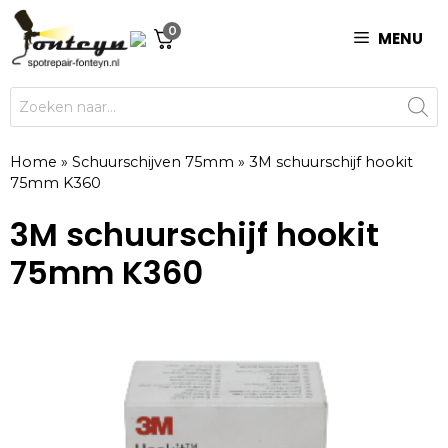
Ga
0
naar
MENU
de
inhoud
Producten
zoeken
Home
»
Schuurschijven 75mm
»
3M schuurschijf hookit
75mm K360
3M schuurschijf hookit
75mm K360