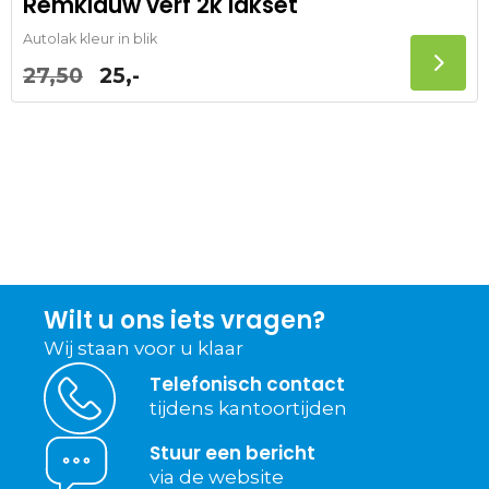
Remklauw verf 2k lakset
Autolak kleur in blik
27,50
25,-
Wilt u ons iets vragen?
Wij staan voor u klaar
Telefonisch contact
tijdens kantoortijden
Stuur een bericht
via de website