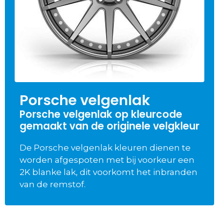
Porsche velgenlak
Porsche velgenlak op kleurcode
gemaakt van de originele velgkleur
De Porsche velgenlak kleuren dienen te
worden afgespoten met bij voorkeur een
2K blanke lak, dit voorkomt het inbranden
van de remstof.