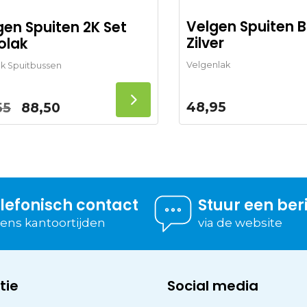
Velgen Spuiten B
gen Spuiten 2K Set
Zilver
olak
Velgenlak
ak Spuitbussen
48,95
55
88,50
lefonisch contact
Stuur een ber
dens kantoortijden
via de website
tie
Social media