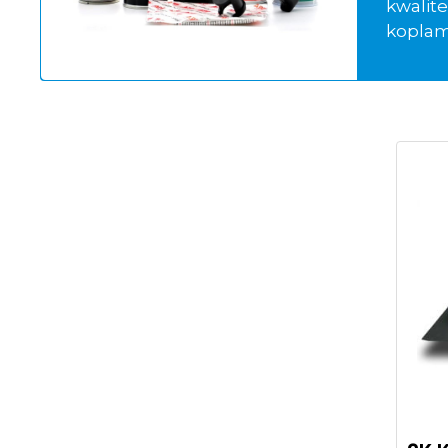
kwalite
koplam