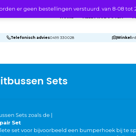
rden er geen bestellingen verstuurd. van 8-08 tot
HOME
ALLE PRODUCTEN
A
Telefonisch advies
0499 330028
Winkel
in
itbussen Sets
ssen Sets zoals de |
pair Set
ete set voor bijvoorbeeld een bumperhoek bij te sp