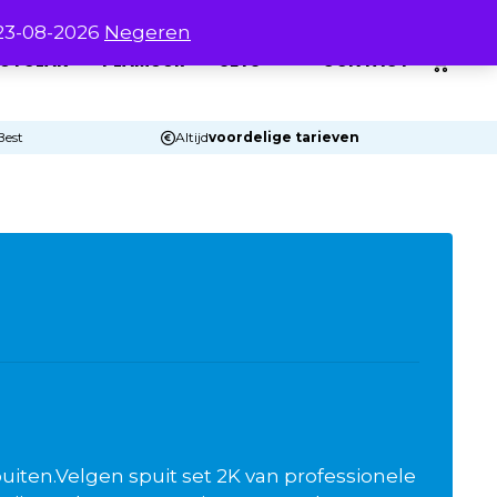
 23-08-2026
Negeren
0
UTOLAK
PLAMUUR
SETS
CONTACT
Best
Altijd
voordelige tarieven
uiten.Velgen spuit set 2K van professionele