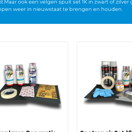
it.Maar ook een velgen spuit set 1K in zwart of zilver
pen weer in nieuwstaat te brengen en houden.