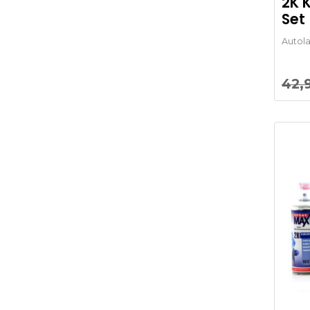
2K 
Set
Autol
42,