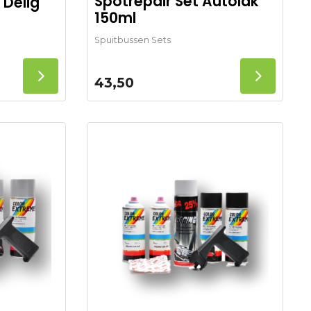
Spotrepair Set Autolak
 Delig
150ml
Spuitbussen Sets
43,50
elijke
ige
5.