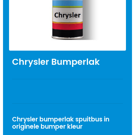
Chrysler Bumperlak
Chrysler bumperlak spuitbus in
originele bumper kleur