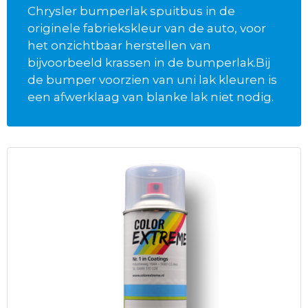
Chrysler bumperlak spuitbus in de
originele fabriekskleur van de auto, voor
het onzichtbaar herstellen van
bijvoorbeeld krassen in de bumperlak.Bij
de bumper voorzien van uni lak kleuren is
een afwerklaag van blanke lak niet nodig.