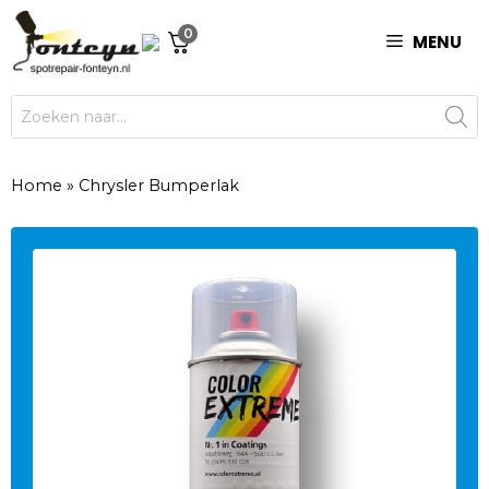
Ga
0
naar
MENU
de
inhoud
Producten
zoeken
Home
»
Chrysler Bumperlak