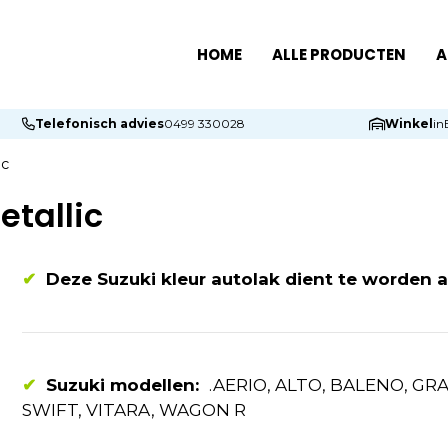
HOME
ALLE PRODUCTEN
A
Telefonisch advies
0499 330028
Winkel
in
ic
etallic
✔
Deze Suzuki kleur autolak dient te worden 
✔
Suzuki modellen:
.AERIO, ALTO, BALENO, GRA
SWIFT, VITARA, WAGON R