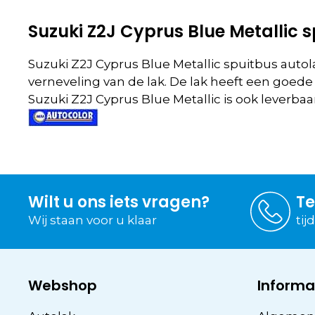
Suzuki Z2J Cyprus Blue Metallic 
Suzuki Z2J Cyprus Blue Metallic spuitbus auto
verneveling van de lak. De lak heeft een goede
Suzuki Z2J Cyprus Blue Metallic is ook leverba
Wilt u ons iets vragen?
Te
Wij staan voor u klaar
tij
Webshop
Informa