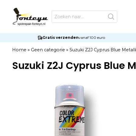
Ga
naar
Producten
zoeken
de
inhoud
Gratis verzenden
vanaf 100 euro
Home
»
Geen categorie
»
Suzuki Z2J Cyprus Blue Metall
Suzuki Z2J Cyprus Blue M